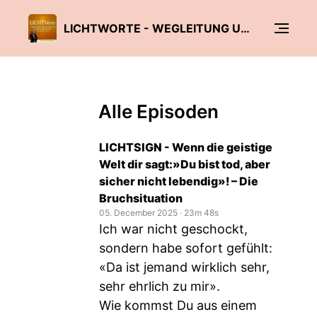
LICHTWORTE - WEGLEITUNG UND LICHTVOLLE INSPIRATION AUS DER GEISTIGEN WELT
Alle Episoden
LICHTSIGN - Wenn die geistige
Welt dir sagt:»Du bist tod, aber
sicher nicht lebendig»! – Die
Bruchsituation
05. December 2025
‧
23m 48s
Ich war nicht geschockt,
sondern habe sofort gefühlt:
«Da ist jemand wirklich sehr,
sehr ehrlich zu mir».
Wie kommst Du aus einem