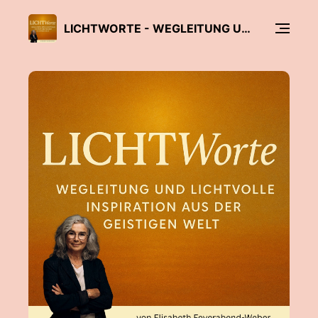
LICHTWORTE - WEGLEITUNG UND LICHTVOLLE INSPIRATION AUS DER GEISTIGEN WELT